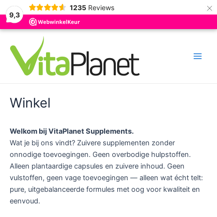
×
1235
Reviews
9,3
Ga
naar
de
Main
inhoud
Men
Winkel
Welkom bij VitaPlanet Supplements.
Wat je bij ons vindt? Zuivere supplementen zonder
onnodige toevoegingen. Geen overbodige hulpstoffen.
Alleen plantaardige capsules en zuivere inhoud. Geen
vulstoffen, geen vage toevoegingen — alleen wat écht telt:
pure, uitgebalanceerde formules met oog voor kwaliteit en
eenvoud.