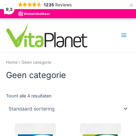
×
1235
Reviews
9,3
Ga
naar
de
Main
inhoud
Men
Home
/ Geen categorie
Geen categorie
Toont alle 4 resultaten